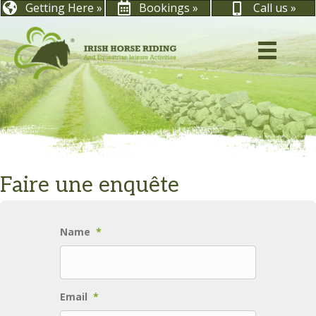
Getting Here »
Bookings »
Call us »
Faire une enquête
Name
*
Email
*