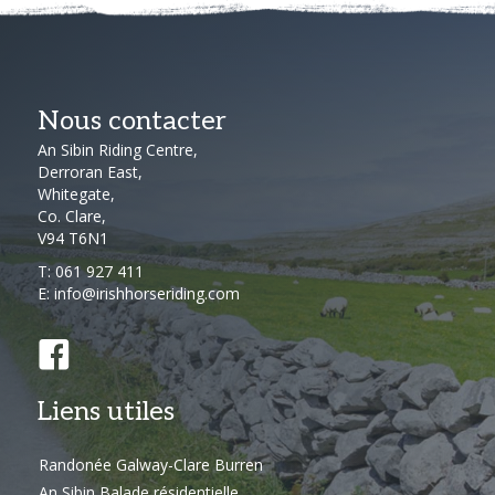
Nous contacter
An Sibin Riding Centre,
Derroran East,
Whitegate,
Co. Clare,
V94 T6N1
T:
061 927 411
E:
info@irishhorseriding.com
Liens utiles
Randonée Galway-Clare Burren
An Sibin Balade résidentielle